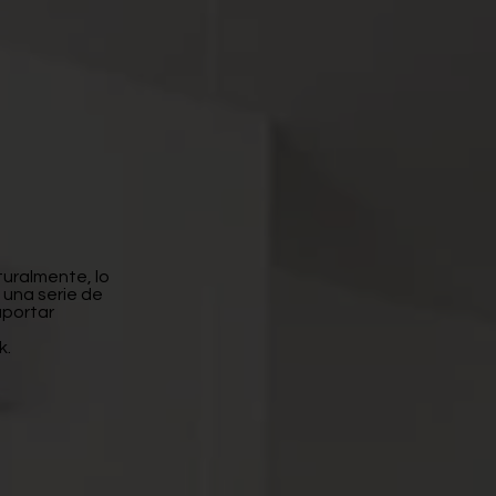
turalmente, lo
 una serie de
aportar
k.