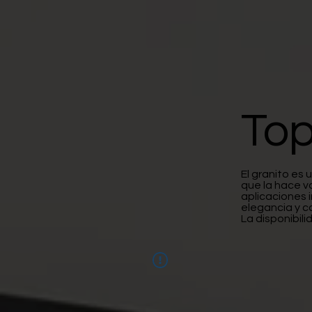
To
El granito es
que la hace v
aplicaciones i
elegancia y c
La disponibil